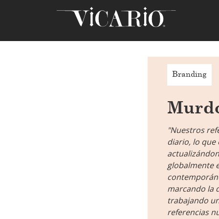
Branding
Murd
"Nuestros ref
diario, lo qu
actualizándon
globalmente e
contemporánea
marcando la d
trabajando un
referencias n