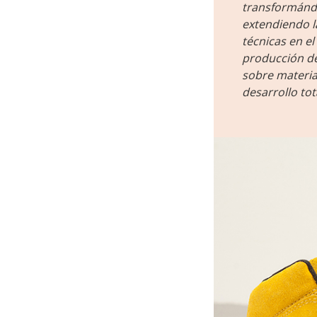
transformándo
extendiendo la
técnicas en el
producción de
sobre material
desarrollo tota